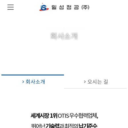
회사소개
회사소개
오시는 길
chevron_right
chevron_right
세계시장 1위
OTIS 우수협력업체,
기술력
납기준수
뛰어난
과 최적의